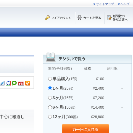
サイトマップ
ヘルプ
期間(合計部数)
価格
割引率
単品購入
(1部)
¥100
-
1ヶ月
(25部)
¥2,400
-
3ヶ月
(75部)
¥7,200
-
6ヶ月
(150部)
¥14,400
-
中心に報道し
12ヶ月
(300部)
¥28,800
-