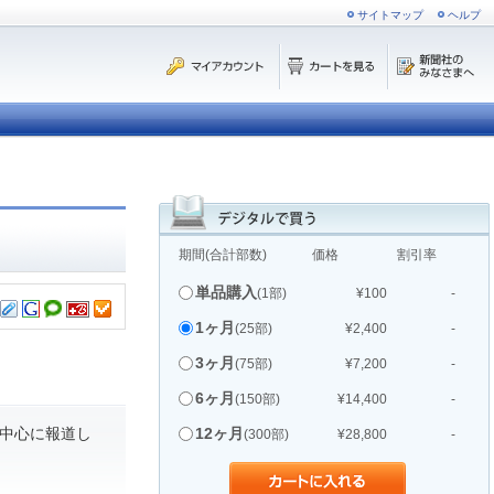
サイトマップ
ヘルプ
期間(合計部数)
価格
割引率
単品購入
(1部)
¥100
-
1ヶ月
(25部)
¥2,400
-
3ヶ月
(75部)
¥7,200
-
6ヶ月
(150部)
¥14,400
-
中心に報道し
12ヶ月
(300部)
¥28,800
-