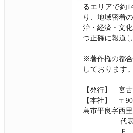
るエリアで約14
り、地域密着
治・経済・文
つ正確に報道
※著作権の都合
しております
【発行】 宮古
【本社】 〒90
島市平良字西里33
代表電話 09
Ｆ Ａ Ｘ 