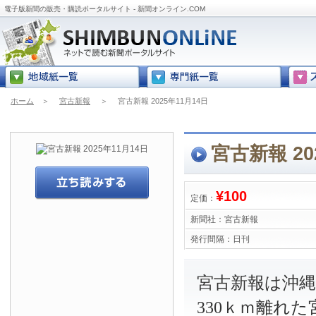
電子版新聞の販売・購読ポータルサイト - 新聞オンライン.COM
ホーム
＞
宮古新報
＞
宮古新報 2025年11月14日
宮古新報 20
¥100
定価：
新聞社：
宮古新報
発行間隔：
日刊
宮古新報は沖
330ｋｍ離れ