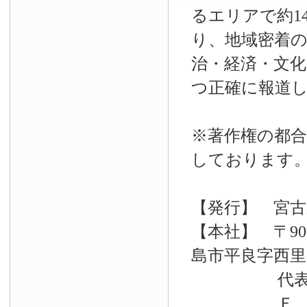
るエリアで約14
り、地域密着
治・経済・文
つ正確に報道
※著作権の都合
しております
【発行】 宮古
【本社】 〒90
島市平良字西里33
代表電話 09
Ｆ Ａ Ｘ 