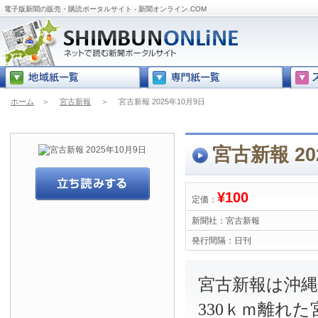
電子版新聞の販売・購読ポータルサイト - 新聞オンライン.COM
ホーム
＞
宮古新報
＞
宮古新報 2025年10月9日
宮古新報 20
¥100
定価：
新聞社：
宮古新報
発行間隔：
日刊
宮古新報は沖
330ｋｍ離れ