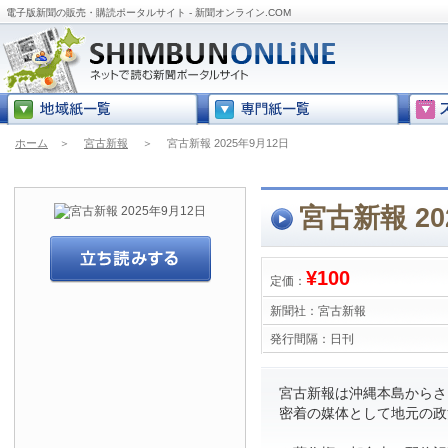
電子版新聞の販売・購読ポータルサイト - 新聞オンライン.COM
ホーム
＞
宮古新報
＞
宮古新報 2025年9月12日
宮古新報 20
¥100
定価：
新聞社：
宮古新報
発行間隔：
日刊
宮古新報は沖縄本島からさら
密着の媒体として地元の政