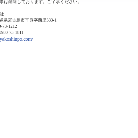
事は削除しております。ご了承ください。
社
沖縄県宮古島市平良字西里333-1
-1212
3-1811
miyakoshinpo.com/