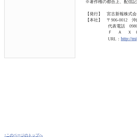
※著作権の都合上、配信記
【発行】 宮古新報株式会
【本社】 〒906-0012 
代表電話 0980-73
Ｆ Ａ Ｘ 0980-7
http://
URL：
↑このページのトップへ