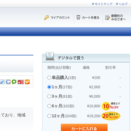
サイトマップ
ヘルプ
期間(合計部数)
価格
割引率
単品購入
(1部)
¥100
-
1ヶ月
(27部)
¥2,000
-
3ヶ月
(81部)
¥6,000
-
6ヶ月
(162部)
¥10,800
しており、地域
12ヶ月
(324部)
¥19,200