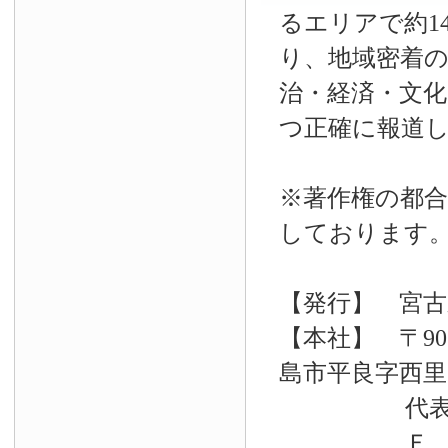
るエリアで約14
り、地域密着
治・経済・文
つ正確に報道
※著作権の都合
しております
【発行】 宮古
【本社】 〒90
島市平良字西里33
代表電話 09
Ｆ Ａ Ｘ 