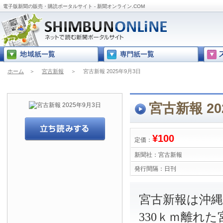
電子版新聞の販売・購読ポータルサイト - 新聞オンライン.COM
ホーム
＞
宮古新報
＞
宮古新報 2025年9月3日
宮古新報 20
¥100
定価：
新聞社：
宮古新報
発行間隔：
日刊
宮古新報は沖
330ｋｍ離れ