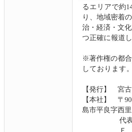
るエリアで約14
り、地域密着
治・経済・文
つ正確に報道
※著作権の都合
しております
【発行】 宮古
【本社】 〒90
島市平良字西里33
代表電話 09
Ｆ Ａ Ｘ 