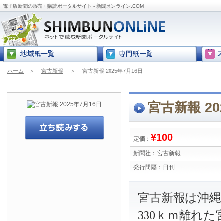
電子版新聞の販売・購読ポータルサイト - 新聞オンライン.COM
ホーム
＞
宮古新報
＞
宮古新報 2025年7月16日
宮古新報 20
¥100
定価：
新聞社：
宮古新報
発行間隔：
日刊
宮古新報は沖
330ｋｍ離れ