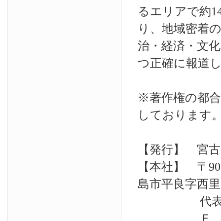
るエリアで約14
り、地域密着
治・経済・文
つ正確に報道
※著作権の都合
しております
【発行】 宮古
【本社】 〒90
島市平良字西里33
代表電話 09
Ｆ Ａ Ｘ 