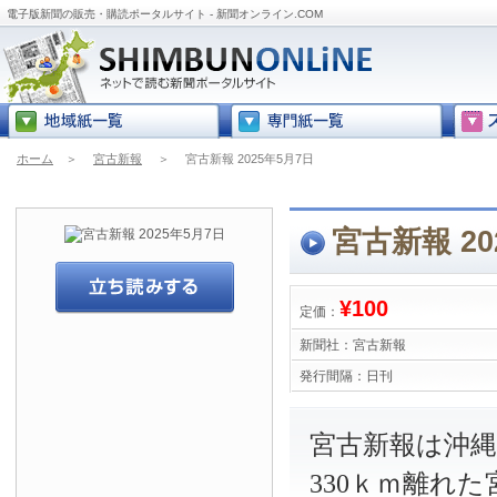
電子版新聞の販売・購読ポータルサイト - 新聞オンライン.COM
ホーム
＞
宮古新報
＞
宮古新報 2025年5月7日
宮古新報 20
¥100
定価：
新聞社：
宮古新報
発行間隔：
日刊
宮古新報は沖
330ｋｍ離れ