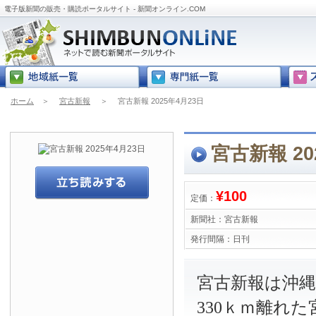
電子版新聞の販売・購読ポータルサイト - 新聞オンライン.COM
ホーム
＞
宮古新報
＞
宮古新報 2025年4月23日
宮古新報 20
¥100
定価：
新聞社：
宮古新報
発行間隔：
日刊
宮古新報は沖
330ｋｍ離れ