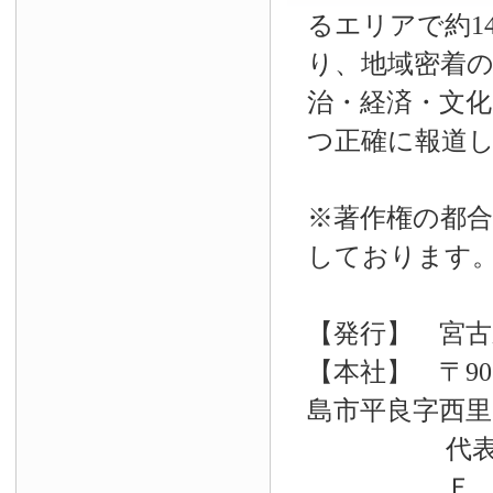
るエリアで約14
り、地域密着
治・経済・文
つ正確に報道
※著作権の都合
しております
【発行】 宮古
【本社】 〒90
島市平良字西里33
代表電話 09
Ｆ Ａ Ｘ 