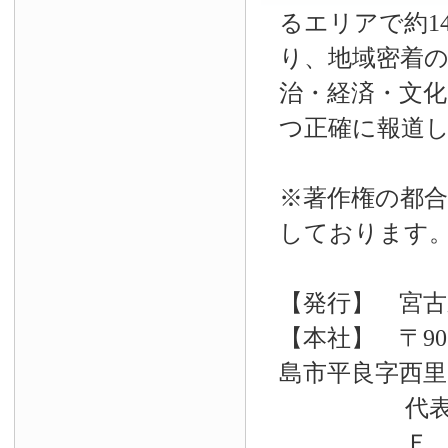
るエリアで約14
り、地域密着
治・経済・文
つ正確に報道
※著作権の都合
しております
【発行】 宮古
【本社】 〒90
島市平良字西里33
代表電話 09
Ｆ Ａ Ｘ 