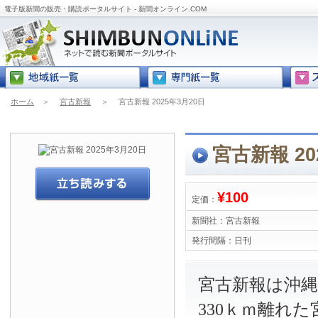
電子版新聞の販売・購読ポータルサイト - 新聞オンライン.COM
ホーム
＞
宮古新報
＞
宮古新報 2025年3月20日
宮古新報 20
¥100
定価：
新聞社：
宮古新報
発行間隔：
日刊
宮古新報は沖
330ｋｍ離れ