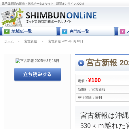
電子版新聞の販売・購読ポータルサイト - 新聞オンライン.COM
ホーム
＞
宮古新報
＞
宮古新報 2025年3月18日
宮古新報 20
¥100
定価：
新聞社：
宮古新報
発行間隔：
日刊
宮古新報は沖
330ｋｍ離れ