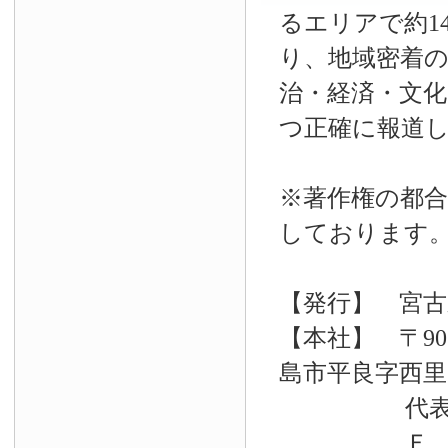
るエリアで約14
り、地域密着
治・経済・文
つ正確に報道
※著作権の都合
しております
【発行】 宮古
【本社】 〒90
島市平良字西里33
代表電話 09
Ｆ Ａ Ｘ 