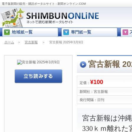
電子版新聞の販売・購読ポータルサイト - 新聞オンライン.COM
ホーム
＞
宮古新報
＞
宮古新報 2025年3月9日
宮古新報 20
¥100
定価：
新聞社：
宮古新報
発行間隔：
日刊
宮古新報は沖
330ｋｍ離れ