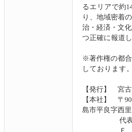
るエリアで約14
り、地域密着
治・経済・文
つ正確に報道
※著作権の都合
しております
【発行】 宮古
【本社】 〒90
島市平良字西里33
代表電話 09
Ｆ Ａ Ｘ 