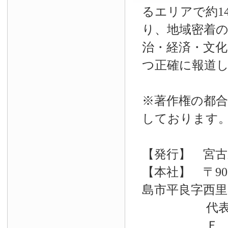
るエリアで約14
り、地域密着
治・経済・文
つ正確に報道
※著作権の都合
しております
【発行】 宮古
【本社】 〒90
島市平良字西里33
代表電話 09
Ｆ Ａ Ｘ 