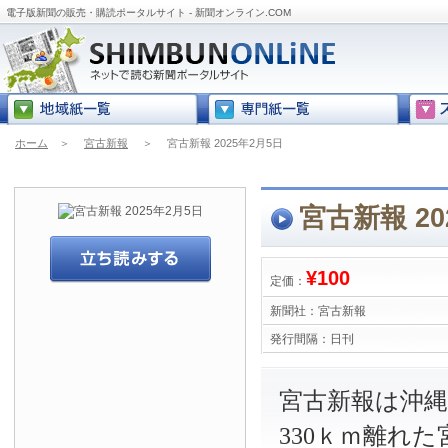
電子版新聞の販売・購読ポータルサイト - 新聞オンライン.COM
ホーム
＞
宮古新報
＞
宮古新報 2025年2月5日
宮古新報 20
¥100
定価：
新聞社：
宮古新報
発行間隔：
日刊
宮古新報は沖
330ｋｍ離れ