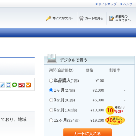
サイトマップ
ヘルプ
期間(合計部数)
価格
割引率
単品購入
(1部)
¥100
-
1ヶ月
(27部)
¥2,000
-
3ヶ月
(81部)
¥6,000
-
6ヶ月
(162部)
¥10,800
しており、地域
12ヶ月
(324部)
¥19,200