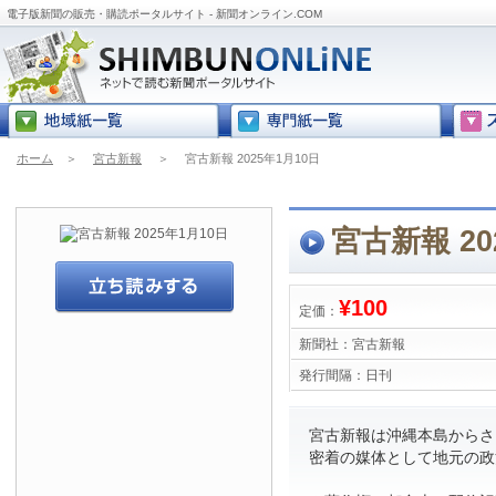
電子版新聞の販売・購読ポータルサイト - 新聞オンライン.COM
ホーム
＞
宮古新報
＞
宮古新報 2025年1月10日
宮古新報 20
¥100
定価：
新聞社：
宮古新報
発行間隔：
日刊
宮古新報は沖縄本島からさら
密着の媒体として地元の政