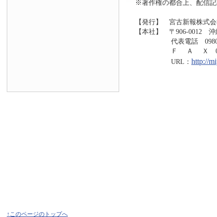
※著作権の都合上、配信記
【発行】 宮古新報株式会
【本社】 〒906-0012 
代表電話 0980-73
Ｆ Ａ Ｘ 0980-7
http://
URL：
↑このページのトップへ