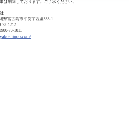
事は削除しております。ご了承ください。
社
沖縄県宮古島市平良字西里333-1
-1212
3-1811
miyakoshinpo.com/