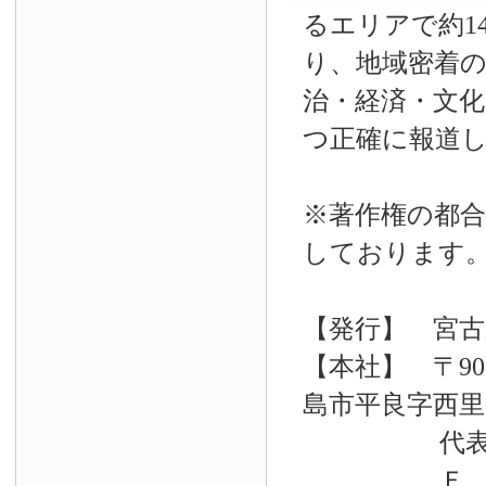
るエリアで約14
り、地域密着
治・経済・文
つ正確に報道
※著作権の都合
しております
【発行】 宮古
【本社】 〒90
島市平良字西里33
代表電話 09
Ｆ Ａ Ｘ 