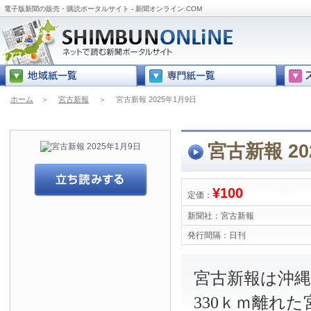
電子版新聞の販売・購読ポータルサイト - 新聞オンライン.COM
ホーム
＞
宮古新報
＞
宮古新報 2025年1月9日
宮古新報 20
¥100
定価：
新聞社：
宮古新報
発行間隔：
日刊
宮古新報は沖
330ｋｍ離れ