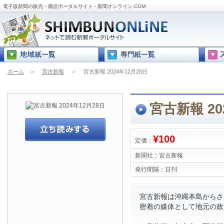
電子版新聞の販売・購読ポータルサイト - 新聞オンライン.COM
ホーム
＞
宮古新報
＞
宮古新報 2024年12月28日
宮古新報 20
¥100
定価：
新聞社：
宮古新報
発行間隔：
日刊
宮古新報は沖縄本島からさら
密着の媒体として地元の政