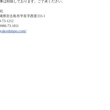
事は削除しております。ご了承ください。
社
沖縄県宮古島市平良字西里333-1
-1212
3-1811
miyakoshinpo.com/