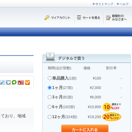
サイトマップ
ヘルプ
期間(合計部数)
価格
割引率
単品購入
(1部)
¥100
-
1ヶ月
(27部)
¥2,000
-
3ヶ月
(81部)
¥6,000
-
6ヶ月
(162部)
¥10,800
しており、地域
12ヶ月
(324部)
¥19,200