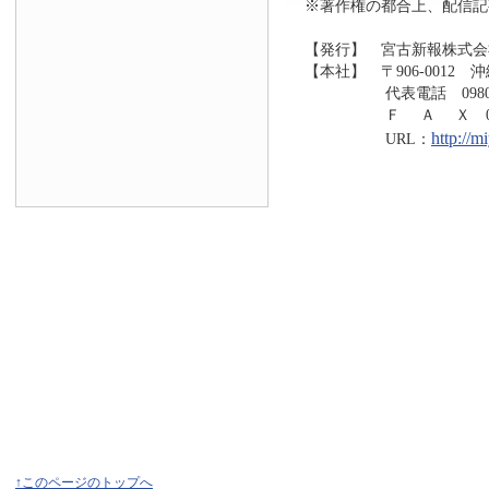
※著作権の都合上、配信記
【発行】 宮古新報株式会
【本社】 〒906-0012 
代表電話 0980-73
Ｆ Ａ Ｘ 0980-7
http://
URL：
↑このページのトップへ