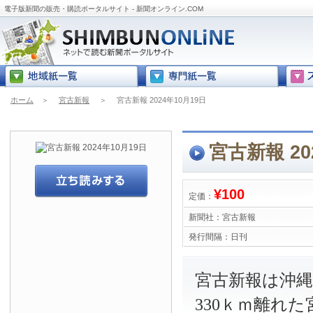
電子版新聞の販売・購読ポータルサイト - 新聞オンライン.COM
ホーム
＞
宮古新報
＞
宮古新報 2024年10月19日
宮古新報 20
¥100
定価：
新聞社：
宮古新報
発行間隔：
日刊
宮古新報は沖
330ｋｍ離れ