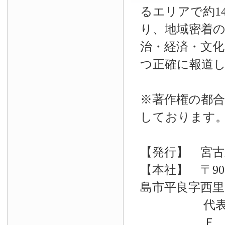
るエリアで約14
り、地域密着
治・経済・文
つ正確に報道
※著作権の都合
しております
【発行】 宮古
【本社】 〒90
島市平良字西里33
代表電話 09
Ｆ Ａ Ｘ 