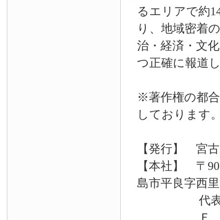
るエリアで約14
り、地域密着
治・経済・文
つ正確に報道
※著作権の都合
しております
【発行】 宮古
【本社】 〒90
島市平良字西里33
代表電話 09
Ｆ Ａ Ｘ 