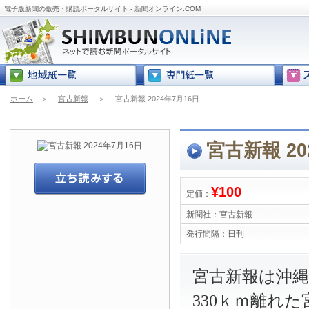
電子版新聞の販売・購読ポータルサイト - 新聞オンライン.COM
ホーム
＞
宮古新報
＞
宮古新報 2024年7月16日
宮古新報 20
¥100
定価：
新聞社：
宮古新報
発行間隔：
日刊
宮古新報は沖
330ｋｍ離れ