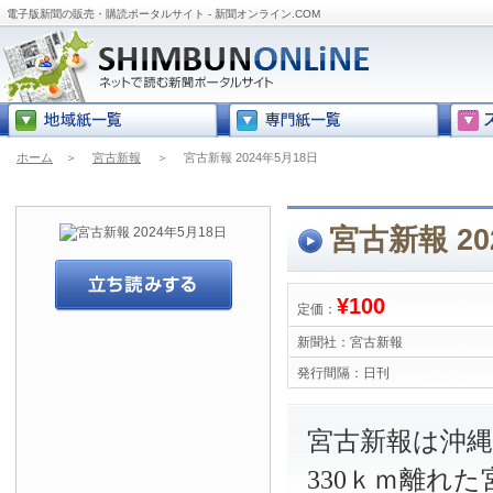
電子版新聞の販売・購読ポータルサイト - 新聞オンライン.COM
ホーム
＞
宮古新報
＞
宮古新報 2024年5月18日
宮古新報 20
¥100
定価：
新聞社：
宮古新報
発行間隔：
日刊
宮古新報は沖
330ｋｍ離れ