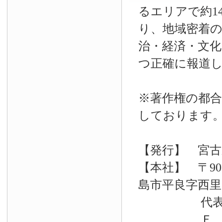
るエリアで約14
り、地域密着
治・経済・文
つ正確に報道
※著作権の都合
しております
【発行】 宮古
【本社】 〒90
島市平良字西里33
代表電話 09
Ｆ Ａ Ｘ 