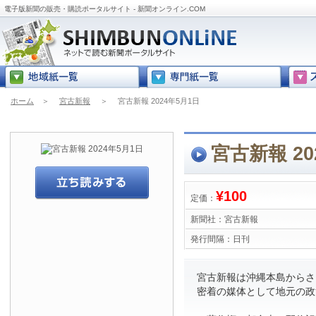
電子版新聞の販売・購読ポータルサイト - 新聞オンライン.COM
ホーム
＞
宮古新報
＞
宮古新報 2024年5月1日
宮古新報 20
¥100
定価：
新聞社：
宮古新報
発行間隔：
日刊
宮古新報は沖縄本島からさら
密着の媒体として地元の政