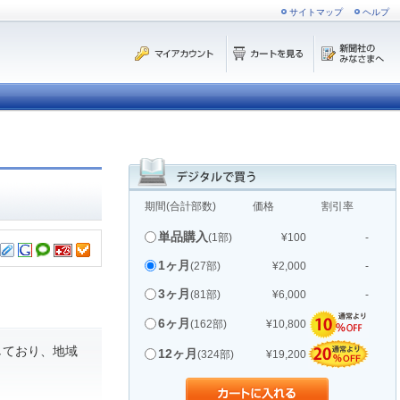
サイトマップ
ヘルプ
期間(合計部数)
価格
割引率
単品購入
(1部)
¥100
-
1ヶ月
(27部)
¥2,000
-
3ヶ月
(81部)
¥6,000
-
6ヶ月
(162部)
¥10,800
しており、地域
12ヶ月
(324部)
¥19,200