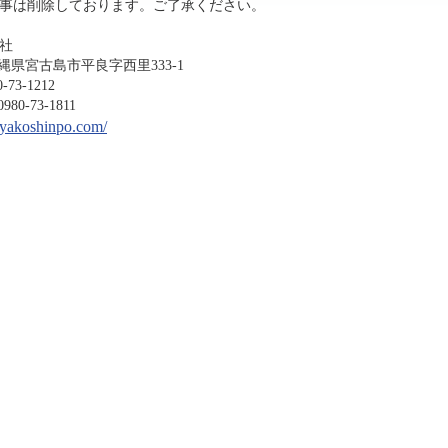
事は削除しております。ご了承ください。
社
沖縄県宮古島市平良字西里333-1
-1212
3-1811
miyakoshinpo.com/