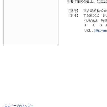
※著作権の都合上、配信記
【発行】 宮古新報株式会
【本社】 〒906-0012 
代表電話 0980-73
Ｆ Ａ Ｘ 0980-7
http://
URL：
↑このページのトップへ