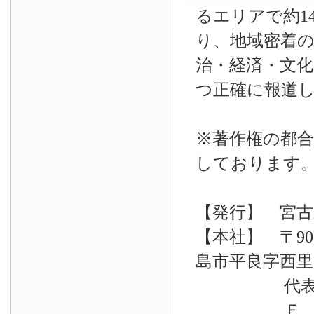
るエリアで約14
り、地域密着
治・経済・文
つ正確に報道
※著作権の都合
しております
【発行】 宮古
【本社】 〒90
島市平良字西里33
代表電話 09
Ｆ Ａ Ｘ 