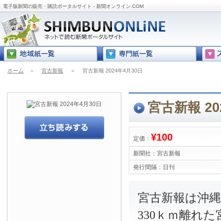
電子版新聞の販売・購読ポータルサイト - 新聞オンライン.COM
ホーム
＞
宮古新報
＞
宮古新報 2024年4月30日
宮古新報 20
¥100
定価：
新聞社：
宮古新報
発行間隔：
日刊
宮古新報は沖
330ｋｍ離れ