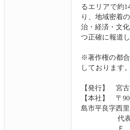
るエリアで約14
り、地域密着
治・経済・文
つ正確に報道
※著作権の都合
しております
【発行】 宮古
【本社】 〒90
島市平良字西里33
代表電話 09
Ｆ Ａ Ｘ 