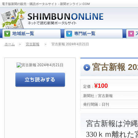
電子版新聞の販売・購読ポータルサイト - 新聞オンライン.COM
ホーム
＞
宮古新報
＞
宮古新報 2024年4月21日
宮古新報 20
¥100
定価：
新聞社：
宮古新報
発行間隔：
日刊
宮古新報は沖
330ｋｍ離れ