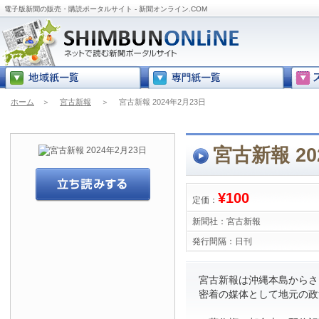
電子版新聞の販売・購読ポータルサイト - 新聞オンライン.COM
ホーム
＞
宮古新報
＞
宮古新報 2024年2月23日
宮古新報 20
¥100
定価：
新聞社：
宮古新報
発行間隔：
日刊
宮古新報は沖縄本島からさら
密着の媒体として地元の政