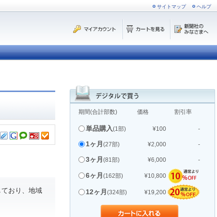
サイトマップ
ヘルプ
期間(合計部数)
価格
割引率
単品購入
(1部)
¥100
-
1ヶ月
(27部)
¥2,000
-
3ヶ月
(81部)
¥6,000
-
6ヶ月
(162部)
¥10,800
しており、地域
12ヶ月
(324部)
¥19,200