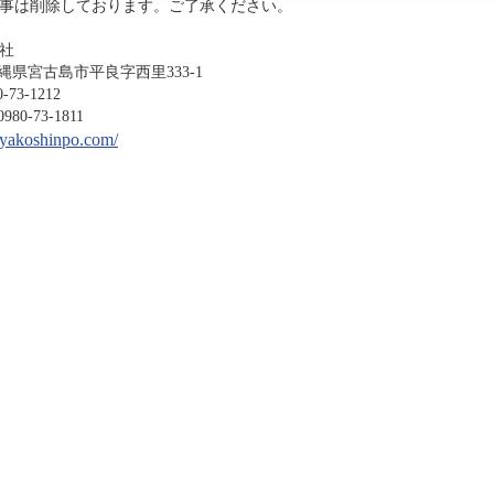
事は削除しております。ご了承ください。
社
沖縄県宮古島市平良字西里333-1
-1212
3-1811
miyakoshinpo.com/