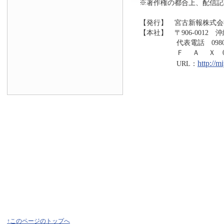
※著作権の都合上、配信記
【発行】 宮古新報株式会
【本社】 〒906-0012 
代表電話 0980-73
Ｆ Ａ Ｘ 0980-7
http://
URL：
↑このページのトップへ