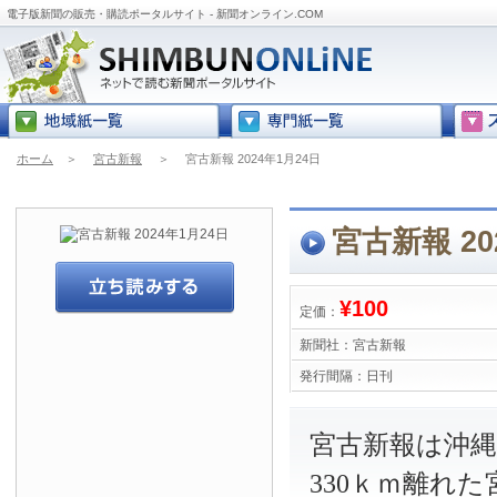
電子版新聞の販売・購読ポータルサイト - 新聞オンライン.COM
ホーム
＞
宮古新報
＞
宮古新報 2024年1月24日
宮古新報 20
¥100
定価：
新聞社：
宮古新報
発行間隔：
日刊
宮古新報は沖
330ｋｍ離れ