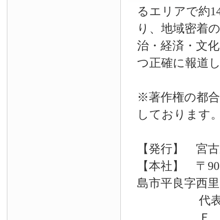
るエリアで約14
り、地域密着
治・経済・文
つ正確に報道
※著作権の都合
しております
【発行】 宮古
【本社】 〒90
島市平良字西里33
代表電話 09
Ｆ Ａ Ｘ 