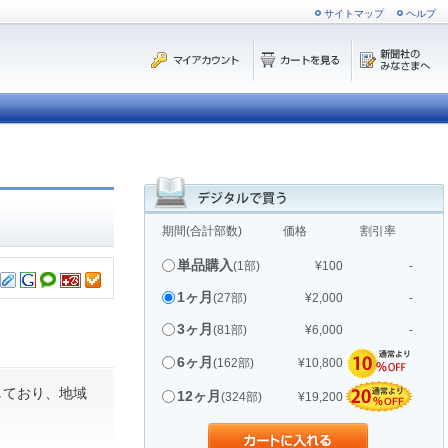
サイトマップ
ヘルプ
期間(合計部数)
価格
割引率
単品購入
(1部)
¥100
-
1ヶ月
(27部)
¥2,000
-
3ヶ月
(81部)
¥6,000
-
6ヶ月
(162部)
¥10,800
しており、地域
12ヶ月
(324部)
¥19,200