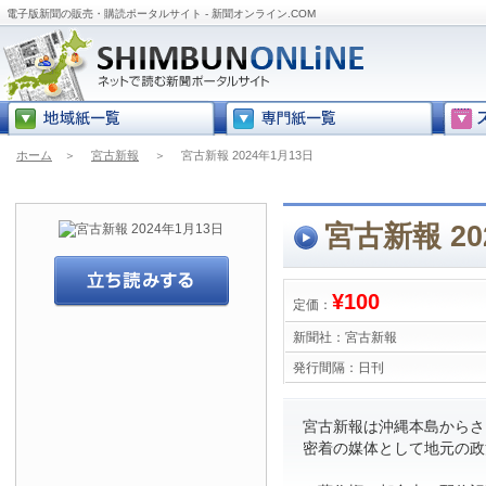
電子版新聞の販売・購読ポータルサイト - 新聞オンライン.COM
ホーム
＞
宮古新報
＞
宮古新報 2024年1月13日
宮古新報 20
¥100
定価：
新聞社：
宮古新報
発行間隔：
日刊
宮古新報は沖縄本島からさら
密着の媒体として地元の政