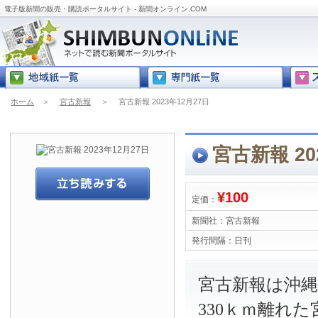
電子版新聞の販売・購読ポータルサイト - 新聞オンライン.COM
ホーム
＞
宮古新報
＞
宮古新報 2023年12月27日
宮古新報 20
¥100
定価：
新聞社：
宮古新報
発行間隔：
日刊
宮古新報は沖
330ｋｍ離れ