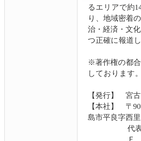
るエリアで約14
り、地域密着
治・経済・文
つ正確に報道
※著作権の都合
しております
【発行】 宮古
【本社】 〒90
島市平良字西里33
代表電話 09
Ｆ Ａ Ｘ 