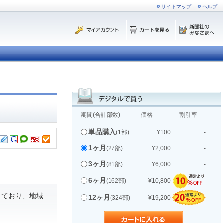
サイトマップ
ヘルプ
期間(合計部数)
価格
割引率
単品購入
(1部)
¥100
-
1ヶ月
(27部)
¥2,000
-
3ヶ月
(81部)
¥6,000
-
6ヶ月
(162部)
¥10,800
しており、地域
12ヶ月
(324部)
¥19,200