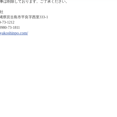
事は削除しております。ご了承ください。
社
沖縄県宮古島市平良字西里333-1
-1212
3-1811
miyakoshinpo.com/