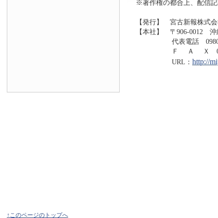
※著作権の都合上、配信記
【発行】 宮古新報株式会
【本社】 〒906-0012 
代表電話 0980-73
Ｆ Ａ Ｘ 0980-7
http://
URL：
↑このページのトップへ