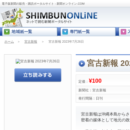
電子版新聞の販売・購読ポータルサイト - 新聞オンライン.COM
ホーム
＞
宮古新報
＞
宮古新報 2023年7月26日
宮古新報 20
¥100
定価：
新聞社：
宮古新報
発行間隔：
日刊
宮古新報は沖縄本島からさら
密着の媒体として地元の政