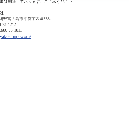
事は削除しております。ご了承ください。
社
沖縄県宮古島市平良字西里333-1
-1212
3-1811
miyakoshinpo.com/