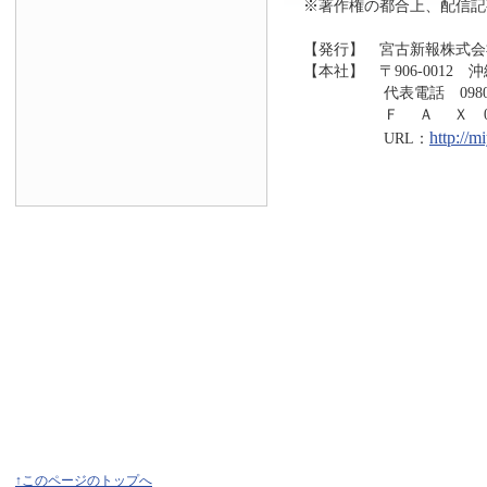
※著作権の都合上、配信記
【発行】 宮古新報株式会
【本社】 〒906-0012 
代表電話 0980-73
Ｆ Ａ Ｘ 0980-7
http://
URL：
↑このページのトップへ