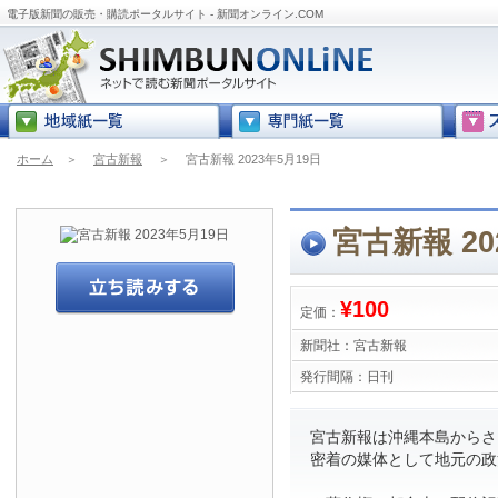
電子版新聞の販売・購読ポータルサイト - 新聞オンライン.COM
ホーム
＞
宮古新報
＞
宮古新報 2023年5月19日
宮古新報 20
¥100
定価：
新聞社：
宮古新報
発行間隔：
日刊
宮古新報は沖縄本島からさら
密着の媒体として地元の政