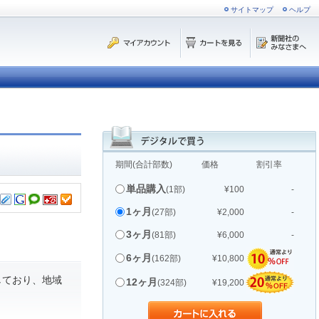
サイトマップ
ヘルプ
期間(合計部数)
価格
割引率
単品購入
(1部)
¥100
-
1ヶ月
(27部)
¥2,000
-
3ヶ月
(81部)
¥6,000
-
6ヶ月
(162部)
¥10,800
しており、地域
12ヶ月
(324部)
¥19,200