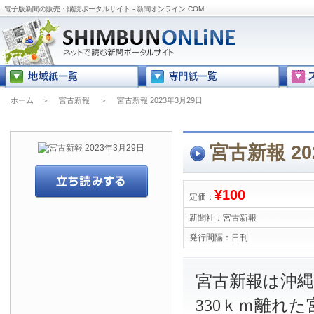
電子版新聞の販売・購読ポータルサイト - 新聞オンライン.COM
ホーム
＞
宮古新報
＞
宮古新報 2023年3月29日
宮古新報 20
¥100
定価：
新聞社：
宮古新報
発行間隔：
日刊
宮古新報は沖
330ｋｍ離れ