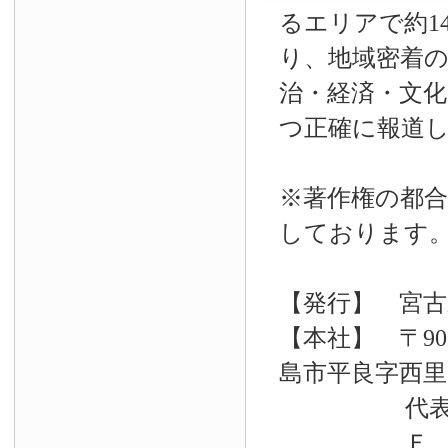
るエリアで約14
り、地域密着
治・経済・文
つ正確に報道
※著作権の都合
しております
【発行】 宮古
【本社】 〒90
島市平良字西里33
代表電話 09
Ｆ Ａ Ｘ 