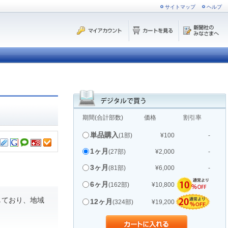
サイトマップ
ヘルプ
期間(合計部数)
価格
割引率
単品購入
(1部)
¥100
-
1ヶ月
(27部)
¥2,000
-
3ヶ月
(81部)
¥6,000
-
6ヶ月
(162部)
¥10,800
しており、地域
12ヶ月
(324部)
¥19,200