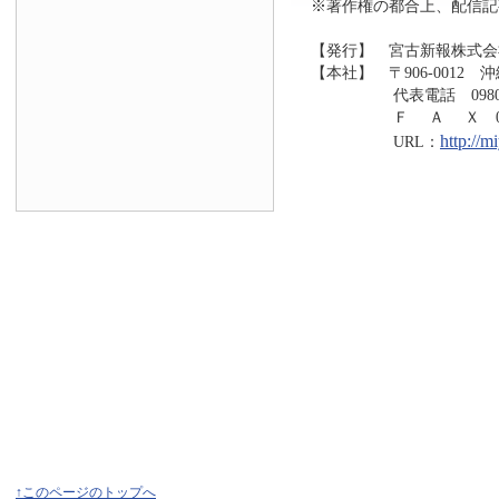
※著作権の都合上、配信記
【発行】 宮古新報株式会
【本社】 〒906-0012 
代表電話 0980-73
Ｆ Ａ Ｘ 0980-7
http://
URL：
↑このページのトップへ