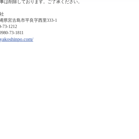
事は削除しております。ご了承ください。
社
沖縄県宮古島市平良字西里333-1
-1212
3-1811
miyakoshinpo.com/