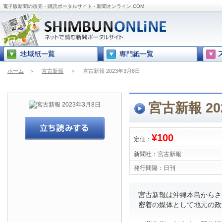
電子版新聞の販売・購読ポータルサイト - 新聞オンライン.COM
ホーム
＞
宮古新報
＞
宮古新報 2023年3月8日
宮古新報 20
¥100
定価：
新聞社：
宮古新報
発行間隔：
日刊
宮古新報は沖縄本島からさら
密着の媒体として地元の政