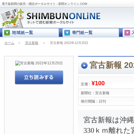
電子版新聞の販売・購読ポータルサイト - 新聞オンライン.COM
ホーム
＞
宮古新報
＞
宮古新報 2022年12月25日
宮古新報 20
¥100
定価：
新聞社：
宮古新報
発行間隔：
日刊
宮古新報は沖
330ｋｍ離れ