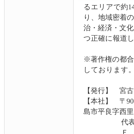
るエリアで約14
り、地域密着
治・経済・文
つ正確に報道
※著作権の都合
しております
【発行】 宮古
【本社】 〒90
島市平良字西里33
代表電話 09
Ｆ Ａ Ｘ 