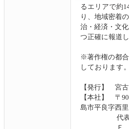
るエリアで約14
り、地域密着
治・経済・文
つ正確に報道
※著作権の都合
しております
【発行】 宮古
【本社】 〒90
島市平良字西里33
代表電話 09
Ｆ Ａ Ｘ 