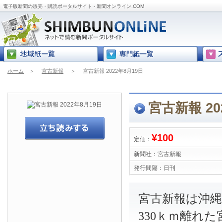
電子版新聞の販売・購読ポータルサイト - 新聞オンライン.COM
ホーム
＞
宮古新報
＞
宮古新報 2022年8月19日
宮古新報 20
¥100
定価：
新聞社：
宮古新報
発行間隔：
日刊
宮古新報は沖
330ｋｍ離れ