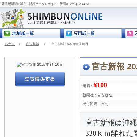
電子版新聞の販売・購読ポータルサイト - 新聞オンライン.COM
ホーム
＞
宮古新報
＞
宮古新報 2022年8月16日
宮古新報 20
¥100
定価：
新聞社：
宮古新報
発行間隔：
日刊
宮古新報は沖
330ｋｍ離れ