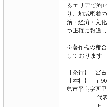
るエリアで約14
り、地域密着
治・経済・文
つ正確に報道
※著作権の都合
しております
【発行】 宮古
【本社】 〒90
島市平良字西里33
代表電話 09
Ｆ Ａ Ｘ 