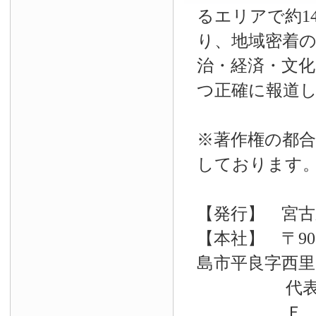
るエリアで約14
り、地域密着
治・経済・文
つ正確に報道
※著作権の都合
しております
【発行】 宮古
【本社】 〒90
島市平良字西里33
代表電話 09
Ｆ Ａ Ｘ 