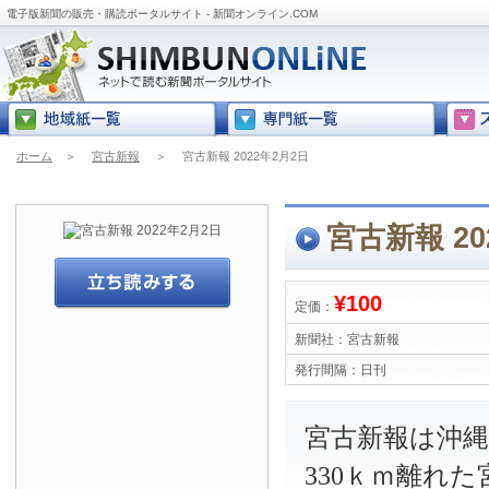
電子版新聞の販売・購読ポータルサイト - 新聞オンライン.COM
ホーム
＞
宮古新報
＞
宮古新報 2022年2月2日
宮古新報 20
¥100
定価：
新聞社：
宮古新報
発行間隔：
日刊
宮古新報は沖
330ｋｍ離れ