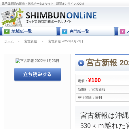
電子版新聞の販売・購読ポータルサイト - 新聞オンライン.COM
ホーム
＞
宮古新報
＞
宮古新報 2022年1月23日
宮古新報 20
¥100
定価：
新聞社：
宮古新報
発行間隔：
日刊
宮古新報は沖
330ｋｍ離れ