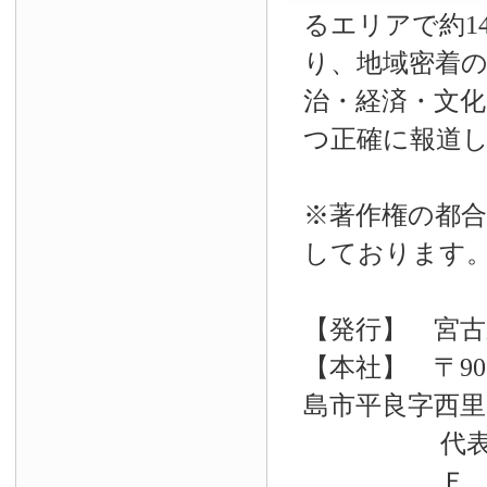
るエリアで約14
り、地域密着
治・経済・文
つ正確に報道
※著作権の都合
しております
【発行】 宮古
【本社】 〒90
島市平良字西里33
代表電話 09
Ｆ Ａ Ｘ 