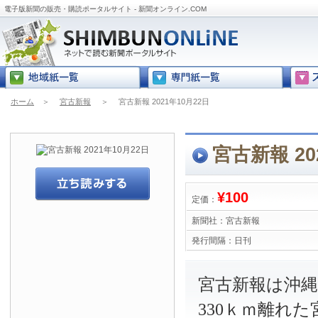
電子版新聞の販売・購読ポータルサイト - 新聞オンライン.COM
ホーム
＞
宮古新報
＞
宮古新報 2021年10月22日
宮古新報 20
¥100
定価：
新聞社：
宮古新報
発行間隔：
日刊
宮古新報は沖
330ｋｍ離れ