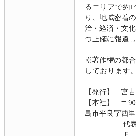
るエリアで約14
り、地域密着
治・経済・文
つ正確に報道
※著作権の都合
しております
【発行】 宮古
【本社】 〒90
島市平良字西里33
代表電話 09
Ｆ Ａ Ｘ 