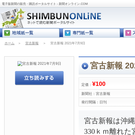
電子版新聞の販売・購読ポータルサイト - 新聞オンライン.COM
ホーム
＞
宮古新報
＞
宮古新報 2021年7月9日
宮古新報 20
¥100
定価：
新聞社：
宮古新報
発行間隔：
日刊
宮古新報は沖
330ｋｍ離れ