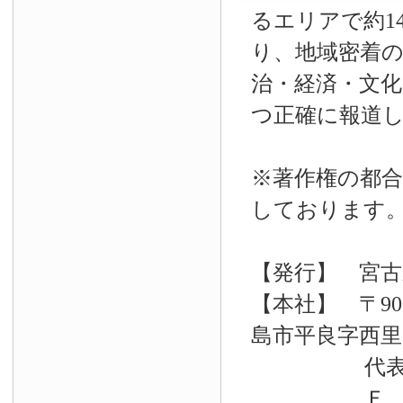
るエリアで約14
り、地域密着
治・経済・文
つ正確に報道
※著作権の都合
しております
【発行】 宮古
【本社】 〒90
島市平良字西里33
代表電話 09
Ｆ Ａ Ｘ 