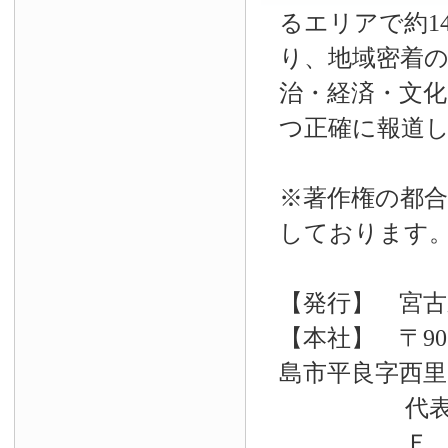
るエリアで約14
り、地域密着
治・経済・文
つ正確に報道
※著作権の都合
しております
【発行】 宮古
【本社】 〒90
島市平良字西里33
代表電話 09
Ｆ Ａ Ｘ 