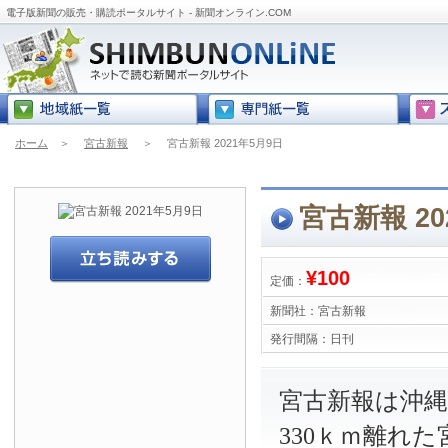
電子版新聞の販売・購読ポータルサイト - 新聞オンライン.COM
ホーム
＞
宮古新報
＞
宮古新報 2021年5月9日
宮古新報 20
¥100
定価：
新聞社：
宮古新報
発行間隔：
日刊
宮古新報は沖
330ｋｍ離れ