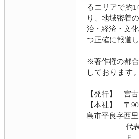
るエリアで約14
り、地域密着
治・経済・文
つ正確に報道
※著作権の都合
しております
【発行】 宮古
【本社】 〒90
島市平良字西里33
代表電話 09
Ｆ Ａ Ｘ 