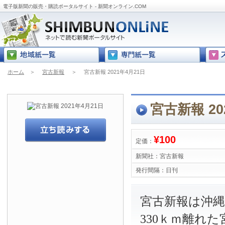
電子版新聞の販売・購読ポータルサイト - 新聞オンライン.COM
ホーム
＞
宮古新報
＞
宮古新報 2021年4月21日
宮古新報 20
¥100
定価：
新聞社：
宮古新報
発行間隔：
日刊
宮古新報は沖
330ｋｍ離れ