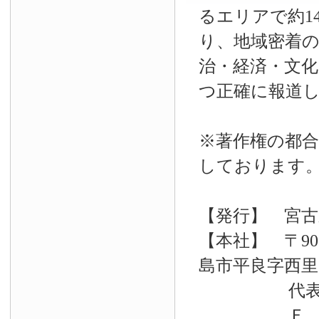
るエリアで約14
り、地域密着
治・経済・文
つ正確に報道
※著作権の都合
しております
【発行】 宮古
【本社】 〒90
島市平良字西里33
代表電話 09
Ｆ Ａ Ｘ 