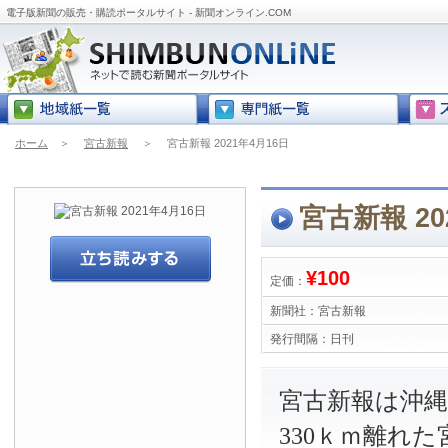
電子版新聞の販売・購読ポータルサイト - 新聞オンライン.COM
ホーム
＞
宮古新報
＞
宮古新報 2021年4月16日
宮古新報 20
¥100
定価：
新聞社：
宮古新報
発行間隔：
日刊
宮古新報は沖
330ｋｍ離れ