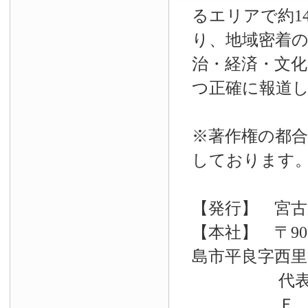
るエリアで約14
り、地域密着
治・経済・文
つ正確に報道
※著作権の都合
しております
【発行】 宮古
【本社】 〒90
島市平良字西里33
代表電話 09
Ｆ Ａ Ｘ 