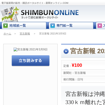
電子版新聞の販売・購読ポータルサイト - 新聞オンライン.COM
ホーム
＞
宮古新報
＞
宮古新報 2021年3月9日
宮古新報 20
¥100
定価：
新聞社：
宮古新報
発行間隔：
日刊
宮古新報は沖
330ｋｍ離れ