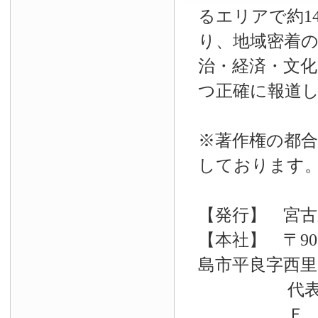
るエリアで約14
り、地域密着
治・経済・文
つ正確に報道
※著作権の都合
しております
【発行】 宮古
【本社】 〒90
島市平良字西里33
代表電話 09
Ｆ Ａ Ｘ 