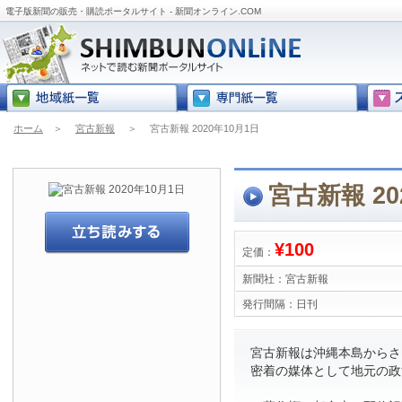
電子版新聞の販売・購読ポータルサイト - 新聞オンライン.COM
ホーム
＞
宮古新報
＞
宮古新報 2020年10月1日
宮古新報 20
¥100
定価：
新聞社：
宮古新報
発行間隔：
日刊
宮古新報は沖縄本島からさら
密着の媒体として地元の政