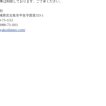
事は削除しております。ご了承ください。
社
沖縄県宮古島市平良字西里333-1
-1212
3-1811
miyakoshinpo.com/