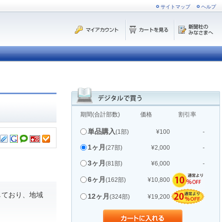
サイトマップ
ヘルプ
期間(合計部数)
価格
割引率
単品購入
(1部)
¥100
-
1ヶ月
(27部)
¥2,000
-
3ヶ月
(81部)
¥6,000
-
6ヶ月
(162部)
¥10,800
しており、地域
12ヶ月
(324部)
¥19,200