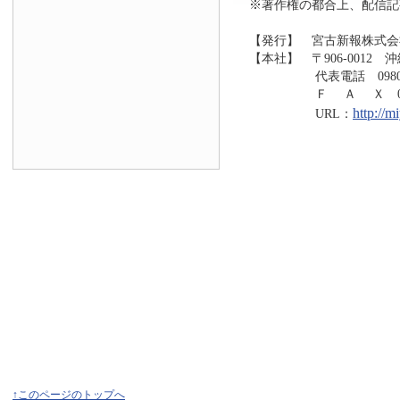
※著作権の都合上、配信記
【発行】 宮古新報株式会
【本社】 〒906-0012 
代表電話 0980-73
Ｆ Ａ Ｘ 0980-7
http://
URL：
↑このページのトップへ