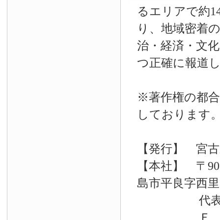
るエリアで約14
り、地域密着
治・経済・文
つ正確に報道
※著作権の都合
しております
【発行】 宮古
【本社】 〒90
島市平良字西里33
代表電話 09
Ｆ Ａ Ｘ 