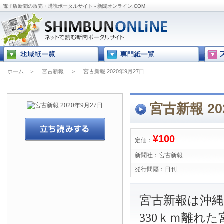
電子版新聞の販売・購読ポータルサイト - 新聞オンライン.COM
ホーム
＞
宮古新報
＞
宮古新報 2020年9月27日
宮古新報 20
¥100
定価：
新聞社：
宮古新報
発行間隔：
日刊
宮古新報は沖
330ｋｍ離れ