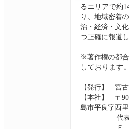
るエリアで約14
り、地域密着
治・経済・文
つ正確に報道
※著作権の都合
しております
【発行】 宮古
【本社】 〒90
島市平良字西里33
代表電話 09
Ｆ Ａ Ｘ 