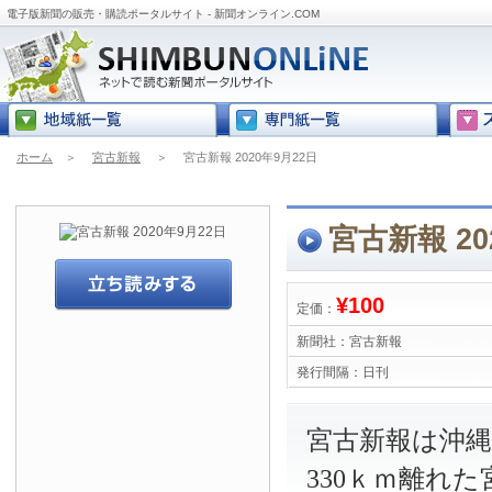
電子版新聞の販売・購読ポータルサイト - 新聞オンライン.COM
ホーム
＞
宮古新報
＞
宮古新報 2020年9月22日
宮古新報 20
¥100
定価：
新聞社：
宮古新報
発行間隔：
日刊
宮古新報は沖
330ｋｍ離れ