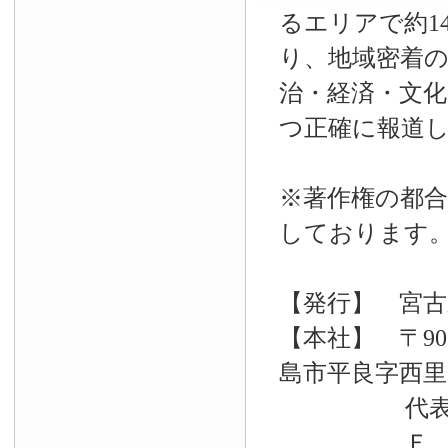
るエリアで約14
り、地域密着
治・経済・文
つ正確に報道
※著作権の都合
しております
【発行】 宮古
【本社】 〒90
島市平良字西里33
代表電話 09
Ｆ Ａ Ｘ 