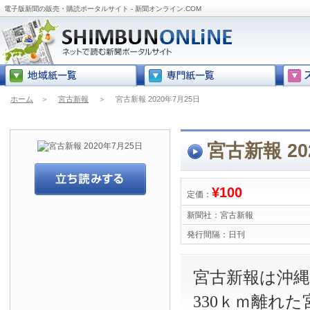
電子版新聞の販売・購読ポータルサイト - 新聞オンライン.COM
ホーム
＞
宮古新報
＞
宮古新報 2020年7月25日
宮古新報 20
¥100
定価：
新聞社：
宮古新報
発行間隔：
日刊
宮古新報は沖
330ｋｍ離れ