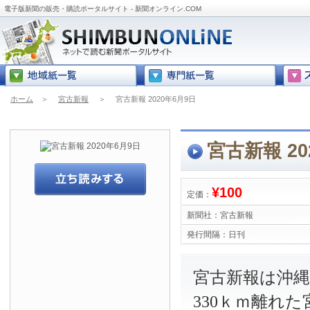
電子版新聞の販売・購読ポータルサイト - 新聞オンライン.COM
ホーム
＞
宮古新報
＞
宮古新報 2020年6月9日
宮古新報 20
¥100
定価：
新聞社：
宮古新報
発行間隔：
日刊
宮古新報は沖
330ｋｍ離れ