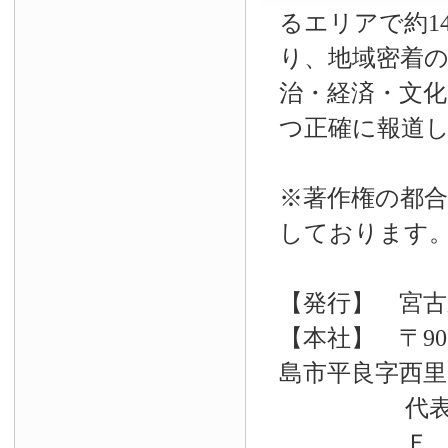
るエリアで約14
り、地域密着
治・経済・文
つ正確に報道
※著作権の都合
しております
【発行】 宮古
【本社】 〒90
島市平良字西里33
代表電話 09
Ｆ Ａ Ｘ 