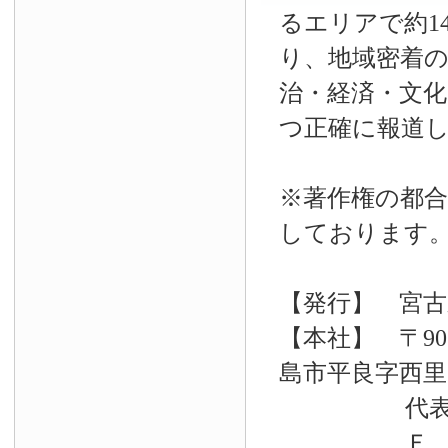
るエリアで約14
り、地域密着
治・経済・文
つ正確に報道
※著作権の都合
しております
【発行】 宮古
【本社】 〒90
島市平良字西里33
代表電話 09
Ｆ Ａ Ｘ 