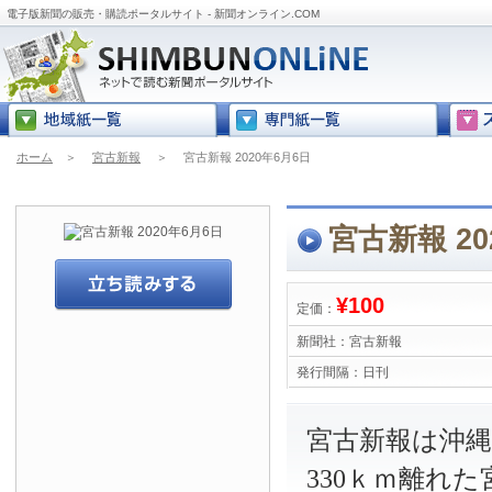
電子版新聞の販売・購読ポータルサイト - 新聞オンライン.COM
ホーム
＞
宮古新報
＞
宮古新報 2020年6月6日
宮古新報 20
¥100
定価：
新聞社：
宮古新報
発行間隔：
日刊
宮古新報は沖
330ｋｍ離れ