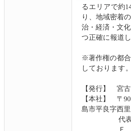
るエリアで約14
り、地域密着
治・経済・文
つ正確に報道
※著作権の都合
しております
【発行】 宮古
【本社】 〒90
島市平良字西里33
代表電話 09
Ｆ Ａ Ｘ 