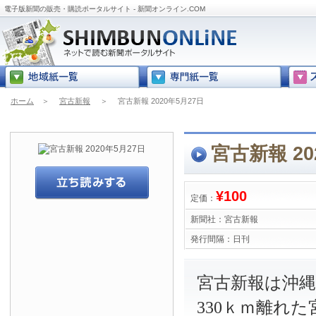
電子版新聞の販売・購読ポータルサイト - 新聞オンライン.COM
ホーム
＞
宮古新報
＞
宮古新報 2020年5月27日
宮古新報 20
¥100
定価：
新聞社：
宮古新報
発行間隔：
日刊
宮古新報は沖
330ｋｍ離れ