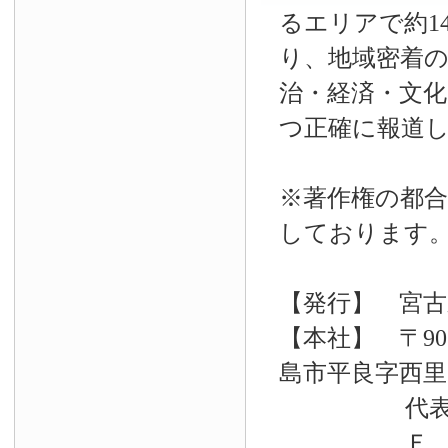
るエリアで約14
り、地域密着
治・経済・文
つ正確に報道
※著作権の都合
しております
【発行】 宮古
【本社】 〒90
島市平良字西里33
代表電話 09
Ｆ Ａ Ｘ 