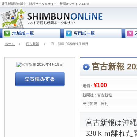
電子版新聞の販売・購読ポータルサイト - 新聞オンライン.COM
ホーム
＞
宮古新報
＞
宮古新報 2020年4月19日
宮古新報 20
¥100
定価：
新聞社：
宮古新報
発行間隔：
日刊
宮古新報は沖
330ｋｍ離れ